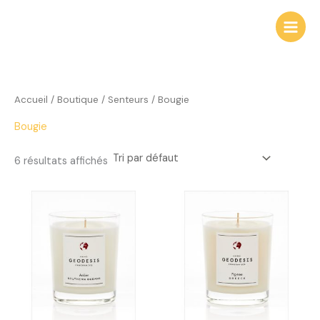
Aller
au
contenu
Accueil
/
Boutique
/
Senteurs
/ Bougie
Bougie
6 résultats affichés