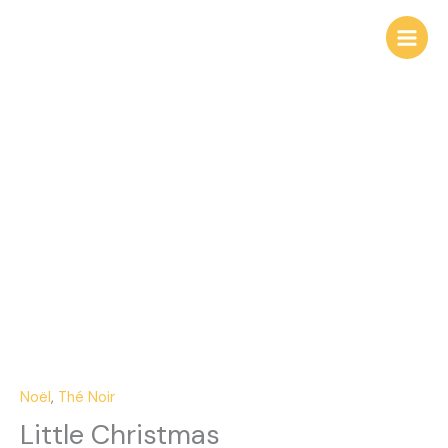
Aller
au
contenu
quantité
de
Little
Christmas
Noël
,
Thé Noir
Little Christmas